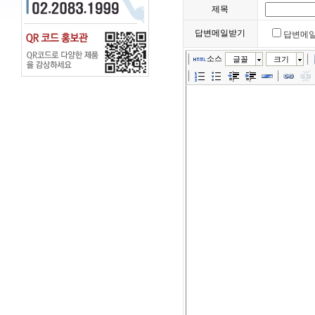
제목
답변메일받기
답변메
소스
글꼴
크기