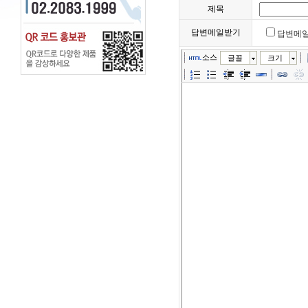
제목
답변메일받기
답변메
소스
글꼴
크기